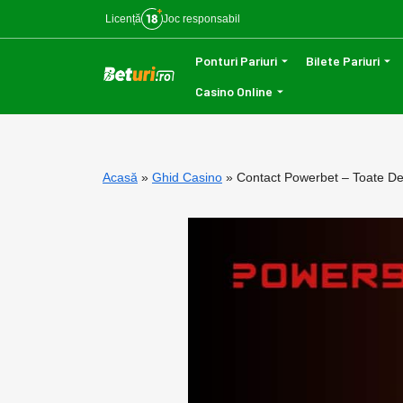
Licență
Joc responsabil
Ponturi Pariuri
Bilete Pariuri
Casino Online
Acasă
Ghid Casino
Contact Powerbet – Toate Deta