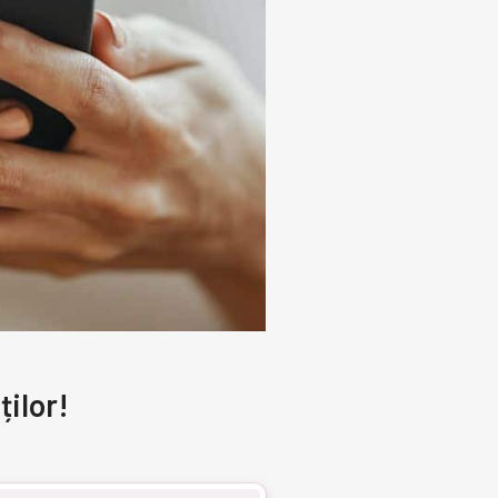
ților!