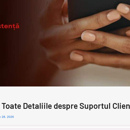
Toate Detaliile despre Suportul Clien
ie 28, 2026