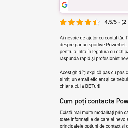
4.5/5 - (2
Ai nevoie de ajutor cu contul tău P
despre pariuri sportive Powerbet, 
pentru a intra în legătură cu echip
răspundă rapid și profesionist nevo
Acest ghid îți explică pas cu pas c
trimiți un email eficient și ce treb
chiar aici, la BETuri!
Cum poți contacta Po
Există mai multe modalități prin ca
toate informațiile de care ai nevoi
principalele opțiuni de contact și de