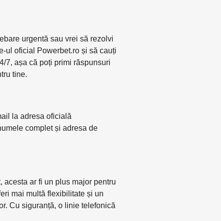
ebare urgentă sau vrei să rezolvi
te-ul oficial Powerbet.ro și să cauți
24/7, așa că poți primi răspunsuri
tru tine.
il la adresa oficială
i numele complet și adresa de
acesta ar fi un plus major pentru
eri mai multă flexibilitate și un
r. Cu siguranță, o linie telefonică