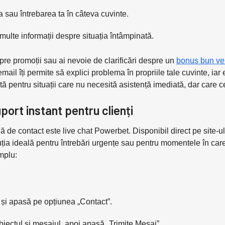
 sau întrebarea ta în câteva cuvinte.
 multe informații despre situația întâmpinată.
re promoții sau ai nevoie de clarificări despre un
bonus bun ve
email îți permite să explici problema în propriile tale cuvinte, ia
tă pentru situații care nu necesită asistență imediată, dar care
ort instant pentru clienți
e contact este live chat Powerbet. Disponibil direct pe site-ul of
uția ideală pentru întrebări urgențe sau pentru momentele în car
mplu:
 și apasă pe opțiunea „Contact”.
biectul și mesajul, apoi apasă „Trimite Mesaj”.