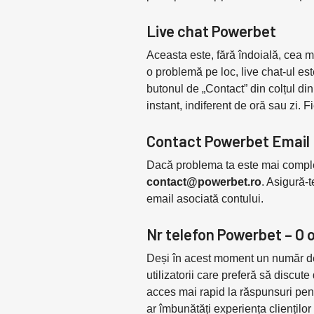
Live chat Powerbet
Aceasta este, fără îndoială, cea 
o problemă pe loc, live chat-ul este
butonul de „Contact” din colțul din
instant, indiferent de oră sau zi. 
Contact Powerbet Email
Dacă problema ta este mai complexă
contact@powerbet.ro
. Asigură-
email asociată contului.
Nr telefon Powerbet – O o
Deși în acest moment un număr de 
utilizatorii care preferă să discute
acces mai rapid la răspunsuri pent
ar îmbunătăți experiența cliențilo