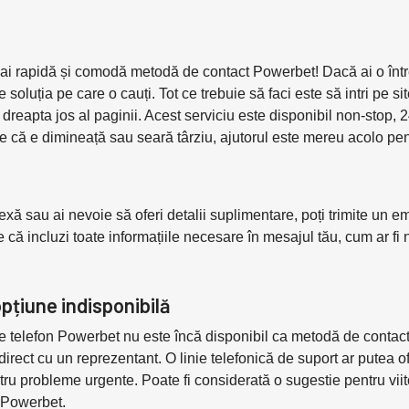
mai rapidă și comodă metodă de contact Powerbet! Dacă ai o într
 soluția pe care o cauți. Tot ce trebuie să faci este să intri pe si
 dreapta jos al paginii. Acest serviciu este disponibil non-stop, 
Fie că e dimineață sau seară târziu, ajutorul este mereu acolo pen
 sau ai nevoie să oferi detalii suplimentare, poți trimite un ema
te că incluzi toate informațiile necesare în mesajul tău, cum ar f
pțiune indisponibilă
telefon Powerbet nu este încă disponibil ca metodă de contact, 
 direct cu un reprezentant. O linie telefonică de suport ar putea of
ru probleme urgente. Poate fi considerată o sugestie pentru viito
r Powerbet.