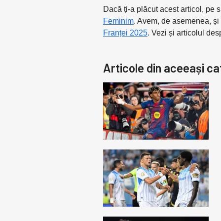
Dacă ți-a plăcut acest articol, pe 
Feminim
. Avem, de asemenea, și u
Franței 2025
. Vezi și articolul de
Articole din aceeași ca