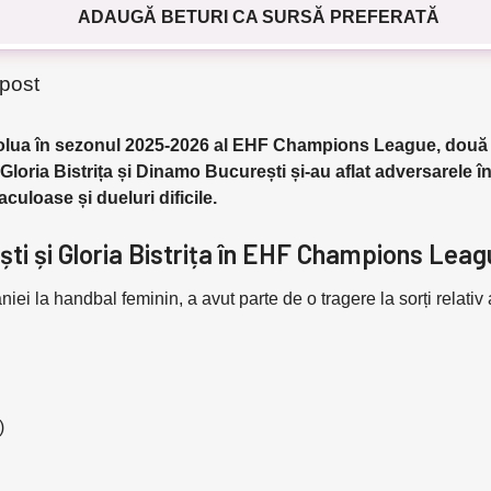
ADAUGĂ BETURI CA SURSĂ PREFERATĂ
 post
olua în sezonul 2025-2026 al EHF Champions League, două î
oria Bistrița și Dinamo București și-au aflat adversarele în u
culoase și dueluri dificile.
i și Gloria Bistrița în EHF Champions Leag
 la handbal feminin, a avut parte de o tragere la sorți relativ 
)