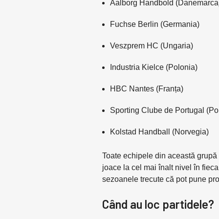
Aalborg Handbold (Danemarca
Fuchse Berlin (Germania)
Veszprem HC (Ungaria)
Industria Kielce (Polonia)
HBC Nantes (Franța)
Sporting Clube de Portugal (Por
Kolstad Handball (Norvegia)
Toate echipele din această grupă 
joace la cel mai înalt nivel în fiec
sezoanele trecute că pot pune pro
Când au loc partidele?