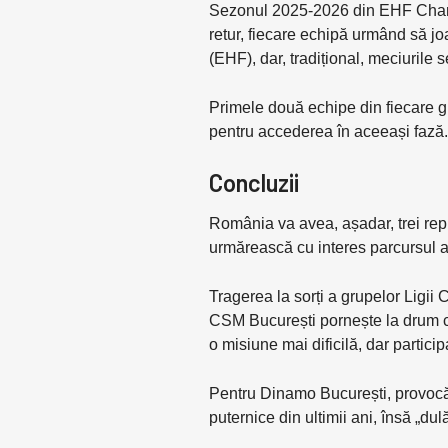
Sezonul 2025-2026 din EHF Champi
retur, fiecare echipă urmând să j
(EHF), dar, tradițional, meciurile s
Primele două echipe din fiecare grup
pentru accederea în aceeași fază.
Concluzii
România va avea, așadar, trei rep
urmărească cu interes parcursul 
Tragerea la sorți a grupelor Ligi
CSM București pornește la drum cu 
o misiune mai dificilă, dar partici
Pentru Dinamo București, provocăr
puternice din ultimii ani, însă „dul