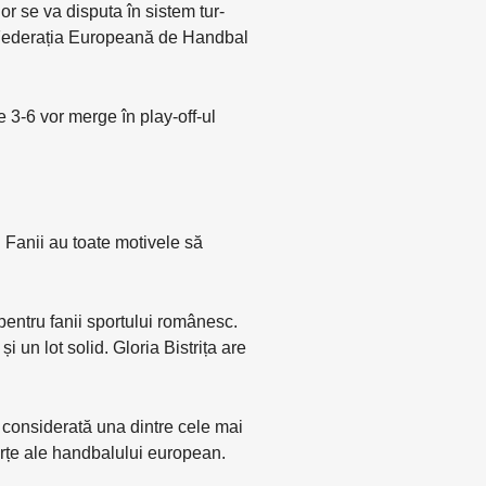
se va disputa în sistem tur-
e Federația Europeană de Handbal
le 3-6 vor merge în play-off-ul
 Fanii au toate motivele să
entru fanii sportului românesc.
 un lot solid. Gloria Bistrița are
 considerată una dintre cele mai
 forțe ale handbalului european.