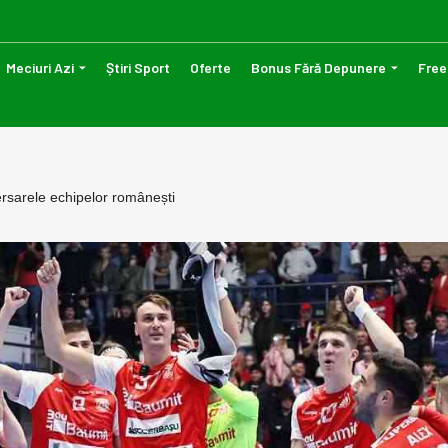
Meciuri Azi
Știri Sport
Oferte
Bonus Fără Depunere
Free
sarele echipelor românești