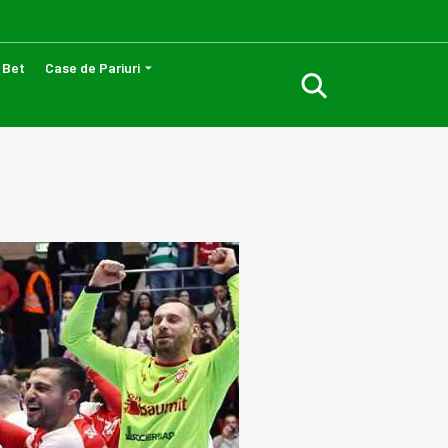
 Bet
Case de Pariuri