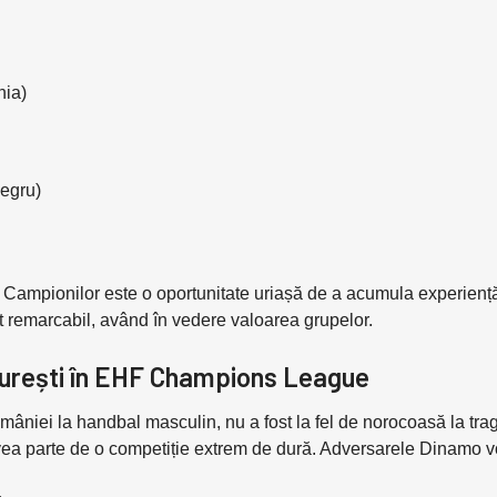
nia)
egru)
a Campionilor este o oportunitate uriașă de a acumula experiență l
tat remarcabil, având în vedere valoarea grupelor.
urești în EHF Champions League
ei la handbal masculin, nu a fost la fel de norocoasă la tragere
vea parte de o competiție extrem de dură. Adversarele Dinamo vor