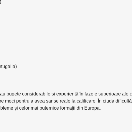
)
tugalia)
au bugete considerabile și experiență în fazele superioare ale c
are meci pentru a avea șanse reale la calificare. În ciuda dificultă
bleme și celor mai puternice formații din Europa.