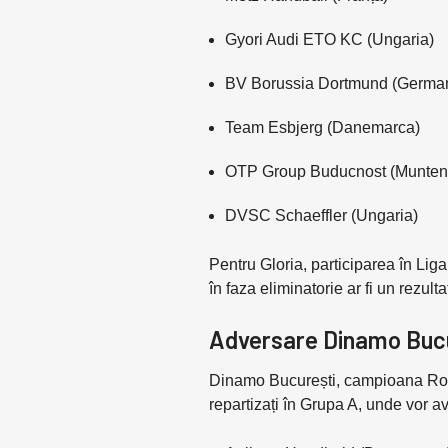
Gyori Audi ETO KC (Ungaria)
BV Borussia Dortmund (Germa
Team Esbjerg (Danemarca)
OTP Group Buducnost (Munten
DVSC Schaeffler (Ungaria)
Pentru Gloria, participarea în Lig
în faza eliminatorie ar fi un rezul
Adversare Dinamo Buc
Dinamo București, campioana Români
repartizați în Grupa A, unde vor a