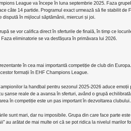
ons League va începe în luna septembrie 2025. Faza grupelor 
oace câte 14 partide. Programul exact urmează să fie stabilit d
e dispută în mijlocul săptămânii, miercuri și joi.
ă se vor califica direct în sferturile de finală, în timp ce locuri
 Faza eliminatorie se va desfășura în primăvara lui 2026.
rezentante în cea mai importantă competiție de club din Europa.
acestor formații în EHF Champions League.
i Campionilor la handbal pentru sezonul 2025-2026 aduce emoții p
șanse reale de a avansa în sferturi, având o grupă echilibrată și
parea în competiție este un pas important în dezvoltarea clubului.
ile sunt mari, dar nu imposibile. Grupa din care face parte este
ăii” au arătat de mai multe ori că se pot ridica la nivelul marilor