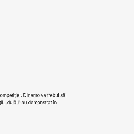
ompetiției. Dinamo va trebui să
ții, „dulăii” au demonstrat în