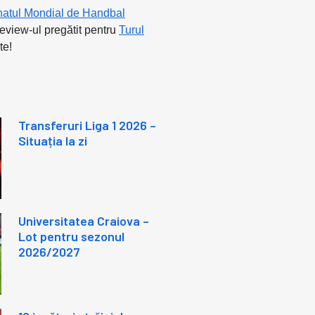
atul Mondial de Handbal
review-ul pregătit pentru
Turul
te!
Transferuri Liga 1 2026 –
Situația la zi
Universitatea Craiova –
Lot pentru sezonul
2026/2027