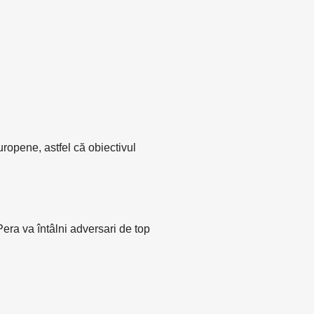
uropene, astfel că obiectivul
era va întâlni adversari de top