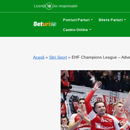
Licență
Joc responsabil
Ponturi Pariuri
Bilete Pariuri
Casino Online
Acasă
Stiri Sport
EHF Champions League – Adver