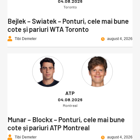
04.08.2026
Toronto
Bejlek – Swiatek – Ponturi, cele mai bune
cote și pariuri WTA Toronto
Tibi Demeter
august 4, 2026
ATP
04.08.2026
Montreal
Munar – Blockx – Ponturi, cele mai bune
cote și pariuri ATP Montreal
Tibi Demeter
august 4, 2026