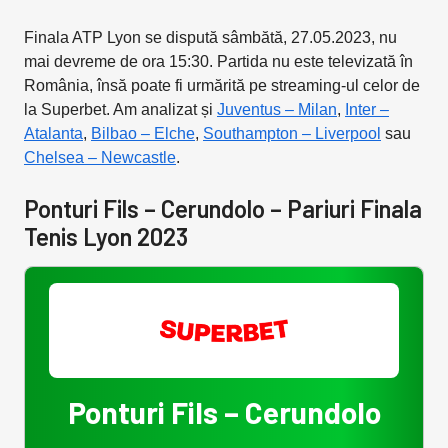
Finala ATP Lyon se dispută sâmbătă, 27.05.2023, nu
mai devreme de ora 15:30. Partida nu este televizată în
România, însă poate fi urmărită pe streaming-ul celor de
la Superbet. Am analizat și
Juventus – Milan
,
Inter –
Atalanta
,
Bilbao – Elche
,
Southampton – Liverpool
sau
Chelsea – Newcastle
.
Ponturi Fils – Cerundolo – Pariuri Finala
Tenis Lyon 2023
Ponturi Fils – Cerundolo