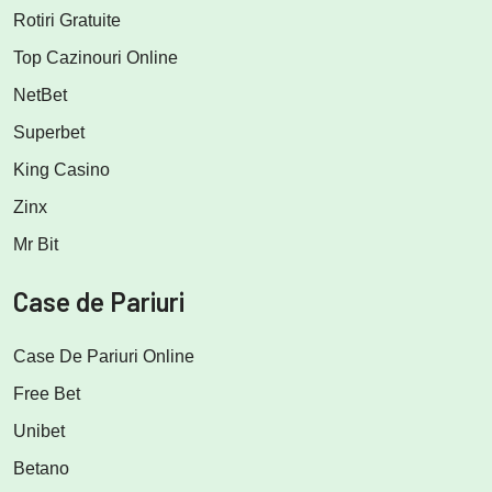
Rotiri Gratuite
Top Cazinouri Online
NetBet
Superbet
King Casino
Zinx
Mr Bit
Case de Pariuri
Case De Pariuri Online
Free Bet
Unibet
Betano