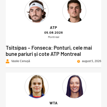
ATP
05.08.2026
Montreal
Tsitsipas – Fonseca: Ponturi, cele mai
bune pariuri și cote ATP Montreal
Vasile Cenușă
august 5, 2026
WTA