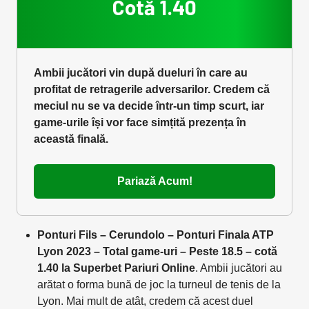
Cotă 1.40
Ambii jucători vin după dueluri în care au
profitat de retragerile adversarilor. Credem că
meciul nu se va decide într-un timp scurt, iar
game-urile își vor face simțită prezența în
această finală.
Pariază Acum!
Ponturi Fils – Cerundolo – Ponturi Finala ATP
Lyon 2023 – Total game-uri – Peste 18.5 – cotă
1.40 la Superbet Pariuri Online
. Ambii jucători au
arătat o forma bună de joc la turneul de tenis de la
Lyon. Mai mult de atât, credem că acest duel