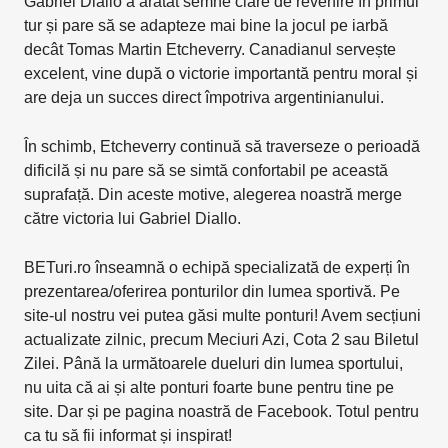
Gabriel Diallo a arătat semne clare de revenire în primul
tur și pare să se adapteze mai bine la jocul pe iarbă
decât Tomas Martin Etcheverry. Canadianul servește
excelent, vine după o victorie importantă pentru moral și
are deja un succes direct împotriva argentinianului.
În schimb, Etcheverry continuă să traverseze o perioadă
dificilă și nu pare să se simtă confortabil pe această
suprafață. Din aceste motive, alegerea noastră merge
către victoria lui Gabriel Diallo.
BETuri.ro înseamnă o echipă specializată de experți în
prezentarea/oferirea ponturilor din lumea sportivă. Pe
site-ul nostru vei putea găsi multe ponturi! Avem secțiuni
actualizate zilnic, precum Meciuri Azi, Cota 2 sau Biletul
Zilei. Până la următoarele dueluri din lumea sportului,
nu uita că ai și alte ponturi foarte bune pentru tine pe
site. Dar și pe pagina noastră de Facebook. Totul pentru
ca tu să fii informat și inspirat!