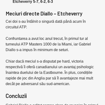
Etcheverry 5-7, 6-2, 6-3
Meciuri directe Diallo – Etcheverry
Cei doi s-au întâlnit o singură dată până acum în
circuitul ATP.
Confruntarea a avut loc anul trecut, în primul tur al
turneului ATP Masters 1000 de la Miami, iar Gabriel
Diallo s-a impus în minimum de seturi.
Chiar dacă meciul s-a disputat pe hard, victoria
respectivă îi oferă canadianului un avantaj psihologic
înaintea duelului de la Eastbourne. În plus, condițiile
rapide de joc din Anglia par să îl avantajeze mai mult
decât pe adversarul său sud-american.
Concluzii