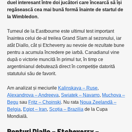
duel interesant între doi jucători care încearcă să își
regăsească cea mai bună formă înainte de startul de
la Wimbledon.
Turneul de la Eastbourne este ultimul test important
înaintea celui de-al treilea Grand Slam al sezonului, iar
atât Diallo, cât și Etcheverry au nevoie de rezultate bune
pentru a acumula încredere pe iarbă. Canadianul vine
după o victorie muncită în primul tur, în timp ce
argentinianul debutează direct în competiție datorită
statutului său de favorit.
Am analizat și meciurile
Kalinskaya – Ruse
,
Alexandrova – Andreeva
,
Swiatek – Navarro
,
Muchova –
Begu
sau
Fritz – Choinski
. Nu rata
Noua Zeelandă –
Belgia
,
Egipt – Iran
,
Scoția – Brazilia
de la Cupa
Mondială.
Ponturi Diallo – Etcheverry –