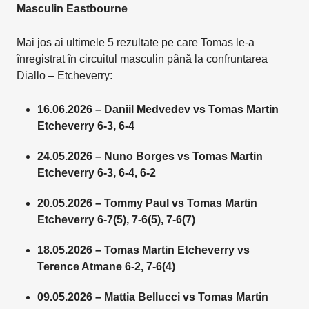
Masculin Eastbourne
Mai jos ai ultimele 5 rezultate pe care Tomas le-a
înregistrat în circuitul masculin până la confruntarea
Diallo – Etcheverry:
16.06.2026 – Daniil Medvedev vs Tomas Martin
Etcheverry 6-3, 6-4
24.05.2026 – Nuno Borges vs Tomas Martin
Etcheverry 6-3, 6-4, 6-2
20.05.2026 – Tommy Paul vs Tomas Martin
Etcheverry 6-7(5), 7-6(5), 7-6(7)
18.05.2026 – Tomas Martin Etcheverry vs
Terence Atmane 6-2, 7-6(4)
09.05.2026 – Mattia Bellucci vs Tomas Martin