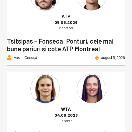
ATP
05.08.2026
Montreal
Tsitsipas – Fonseca: Ponturi, cele mai
bune pariuri și cote ATP Montreal
Vasile Cenușă
august 5, 2026
WTA
04.08.2026
Toronto