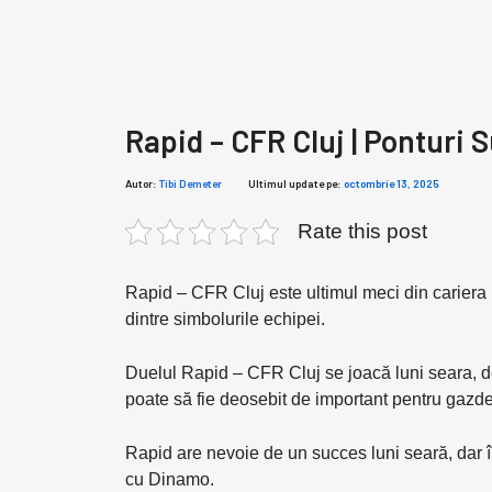
Rapid – CFR Cluj | Ponturi 
Autor:
Tibi Demeter
Ultimul update pe:
octombrie 13, 2025
Rate this post
Rapid – CFR Cluj este ultimul meci din cariera 
dintre simbolurile echipei.
Duelul Rapid – CFR Cluj se joacă luni seara, de l
poate să fie deosebit de important pentru gazde
Rapid are nevoie de un succes luni seară, dar în
cu Dinamo.