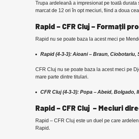
Trupa ardeleană a impresionat pe toată durata s
marcat de 12 ori în opt meciuri, fiind a doua 
Rapid – CFR Cluj – Formații pro
Rapid nu se poate baza la acest meci pe Mendes
Rapid (4-3-3): Aioani – Braun, Ciobotariu
CFR Cluj nu se poate baza la acest meci pe Dj
mare parte dintre titulari.
CFR Cluj (4-3-3): Popa – Abeid, Bolgado, 
Rapid – CFR Cluj – Meciuri dir
Rapid – CFR Cluj este un duel pe care ardelenii 
Rapid.