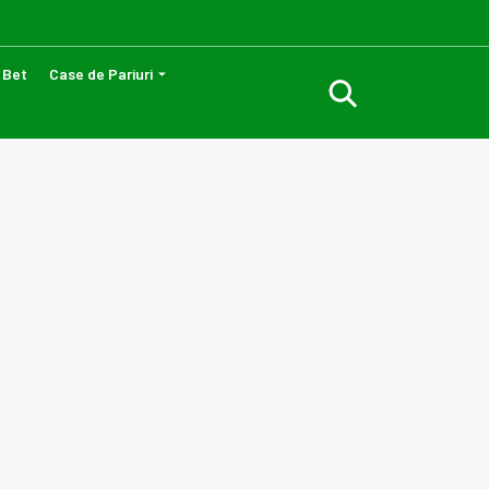
 Bet
Case de Pariuri