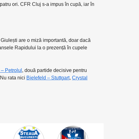
patru ori. CFR Cluj s-a impus în cupă, iar în
Giulești are o miză importantă, doar dacă
ansele Rapidului la o prezență în cupele
i – Petrolul
, două partide decisive pentru
 Nu rata nici
Bielefeld – Stuttgart
,
Crystal