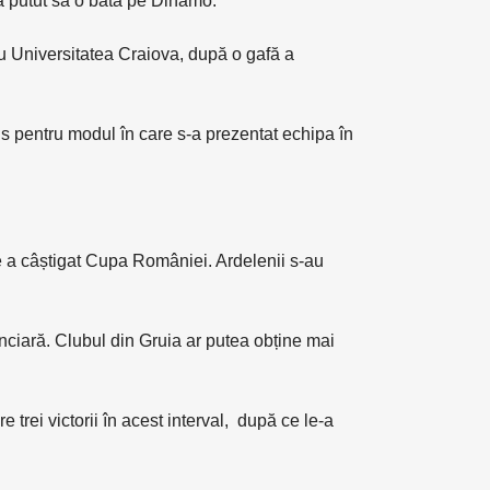
a putut să o bată pe Dinamo.
cu Universitatea Craiova, după o gafă a
s pentru modul în care s-a prezentat echipa în
e a câștigat Cupa României. Ardelenii s-au
ciară. Clubul din Gruia ar putea obține mai
 trei victorii în acest interval, după ce le-a