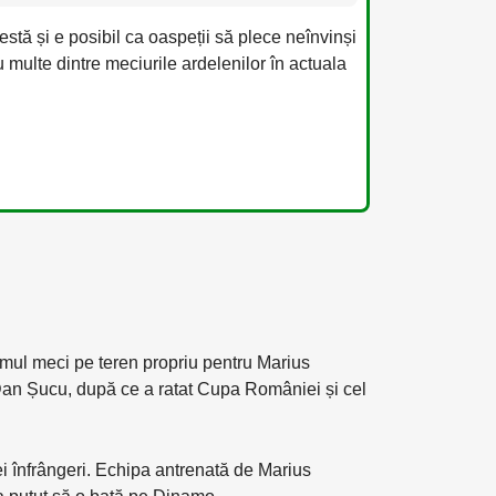
stă și e posibil ca oaspeții să plece neînvinși
multe dintre meciurile ardelenilor în actuala
timul meci pe teren propriu pentru Marius
Dan Șucu, după ce a ratat Cupa României și cel
rei înfrângeri. Echipa antrenată de Marius