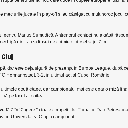
 lupta pentru ultimul loc care duce în cupele europene, dar nu 
 meciurile jucate în play-off și au câștigat cu mult noroc jocul 
 și pentru Marius Șumudică. Antrenorul echipei nu a găsit răspun
echipă din cauza lipsei de chimie dintre el și jucători.
 Cluj
apă, dar este deja sigură de prezența în Europa League, după c
a FC Hermannstadt, 3-2, în ultimul act al Cupei României.
ultimele două etape, dar campionatul mai este doar o miză finan
mină pe locul al doilea.
 fără înfrângere în toate competițiile. Trupa lui Dan Petrescu are
iv pe Universitatea Cluj în campionat.