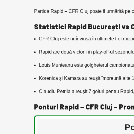
Partida Rapid – CFR Cluj poate fi urmărită pe c
Statistici Rapid București vs 
CFR Cluj este neînvinsă în ultimele trei meci
Rapid are două victorii în play-off-ul sezonu
Louis Munteanu este golgheterul campionatului
Korenica și Kamara au reușit împreună alte 1
Claudiu Petrila a reușit 7 goluri pentru Rapid,
Ponturi Rapid – CFR Cluj – Pro
Po