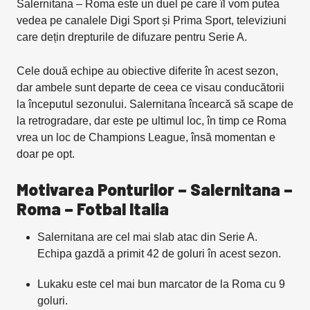
Salernitana – Roma este un duel pe care îl vom putea
vedea pe canalele Digi Sport și Prima Sport, televiziuni
care dețin drepturile de difuzare pentru Serie A.
Cele două echipe au obiective diferite în acest sezon,
dar ambele sunt departe de ceea ce visau conducătorii
la începutul sezonului. Salernitana încearcă să scape de
la retrogradare, dar este pe ultimul loc, în timp ce Roma
vrea un loc de Champions League, însă momentan e
doar pe opt.
Motivarea Ponturilor – Salernitana –
Roma – Fotbal Italia
Salernitana are cel mai slab atac din Serie A.
Echipa gazdă a primit 42 de goluri în acest sezon.
Lukaku este cel mai bun marcator de la Roma cu 9
goluri.