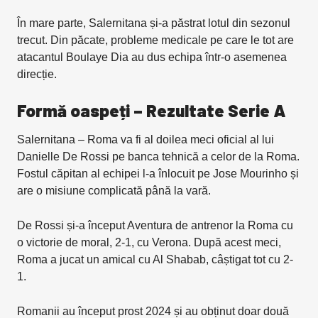
În mare parte, Salernitana și-a păstrat lotul din sezonul
trecut. Din păcate, probleme medicale pe care le tot are
atacantul Boulaye Dia au dus echipa într-o asemenea
direcție.
Formă oaspeți – Rezultate Serie A
Salernitana – Roma va fi al doilea meci oficial al lui
Danielle De Rossi pe banca tehnică a celor de la Roma.
Fostul căpitan al echipei l-a înlocuit pe Jose Mourinho și
are o misiune complicată până la vară.
De Rossi și-a început Aventura de antrenor la Roma cu
o victorie de moral, 2-1, cu Verona. După acest meci,
Roma a jucat un amical cu Al Shabab, câștigat tot cu 2-
1.
Romanii au început prost 2024 și au obținut doar două