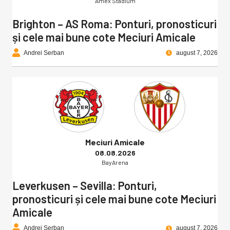
Amex Stadium
Brighton – AS Roma: Ponturi, pronosticuri
și cele mai bune cote Meciuri Amicale
Andrei Serban
august 7, 2026
Meciuri Amicale
08.08.2026
BayArena
Leverkusen – Sevilla: Ponturi,
pronosticuri și cele mai bune cote Meciuri
Amicale
Andrei Serban
august 7, 2026