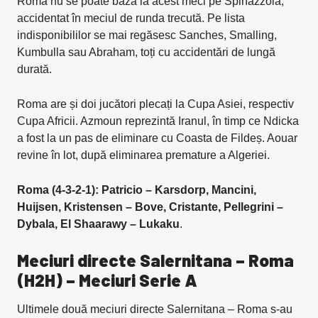
Roma nu se poate baza la acest meci pe Spinazzola,
accidentat în meciul de runda trecută. Pe lista
indisponibililor se mai regăsesc Sanches, Smalling,
Kumbulla sau Abraham, toți cu accidentări de lungă
durată.
Roma are și doi jucători plecați la Cupa Asiei, respectiv
Cupa Africii. Azmoun reprezintă Iranul, în timp ce Ndicka
a fost la un pas de eliminare cu Coasta de Fildeș. Aouar
revine în lot, după eliminarea premature a Algeriei.
Roma (4-3-2-1): Patricio – Karsdorp, Mancini,
Huijsen, Kristensen – Bove, Cristante, Pellegrini –
Dybala, El Shaarawy – Lukaku
.
Meciuri directe Salernitana – Roma
(H2H) – Meciuri Serie A
Ultimele două meciuri directe Salernitana – Roma s-au