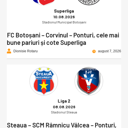
Superliga
10.08.2026
Stadionul Municipal Botoșani
FC Botoșani – Corvinul – Ponturi, cele mai
bune pariuri și cote Superliga
Dionisie Rotaru
august 7, 2026
Liga 2
08.08.2026
Stadionul Steaua
Steaua – SCM Râmnicu Vâlcea – Ponturi,