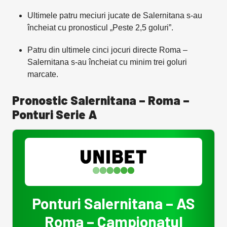
Ultimele patru meciuri jucate de Salernitana s-au
încheiat cu pronosticul „Peste 2,5 goluri”.
Patru din ultimele cinci jocuri directe Roma –
Salernitana s-au încheiat cu minim trei goluri
marcate.
Pronostic Salernitana – Roma –
Ponturi Serie A
Ponturi Salernitana – AS
Roma – Campionatul