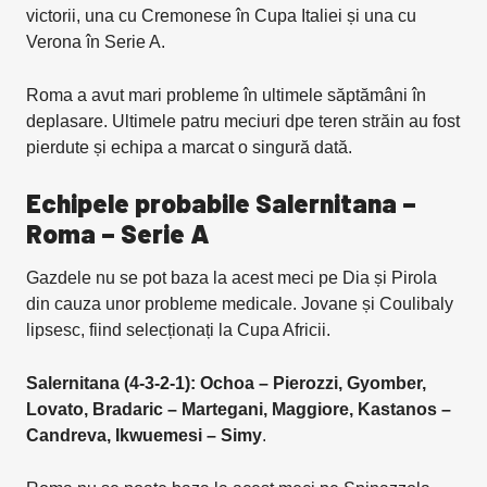
victorii, una cu Cremonese în Cupa Italiei și una cu
Verona în Serie A.
Roma a avut mari probleme în ultimele săptămâni în
deplasare. Ultimele patru meciuri dpe teren străin au fost
pierdute și echipa a marcat o singură dată.
Echipele probabile Salernitana –
Roma – Serie A
Gazdele nu se pot baza la acest meci pe Dia și Pirola
din cauza unor probleme medicale. Jovane și Coulibaly
lipsesc, fiind selecționați la Cupa Africii.
Salernitana (4-3-2-1): Ochoa – Pierozzi, Gyomber,
Lovato, Bradaric – Martegani, Maggiore, Kastanos –
Candreva, Ikwuemesi – Simy
.