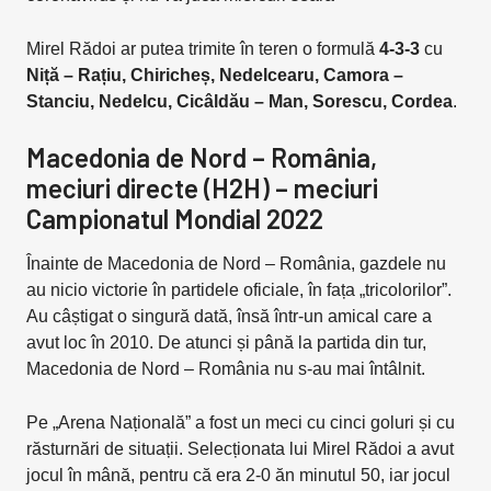
Mirel Rădoi ar putea trimite în teren o formulă
4-3-3
cu
Niță – Rațiu, Chiricheș, Nedelcearu, Camora –
Stanciu, Nedelcu, Cicâldău – Man, Sorescu, Cordea
.
Macedonia de Nord – România,
meciuri directe (H2H) – meciuri
Campionatul Mondial 2022
Înainte de Macedonia de Nord – România, gazdele nu
au nicio victorie în partidele oficiale, în fața „tricolorilor”.
Au câștigat o singură dată, însă într-un amical care a
avut loc în 2010. De atunci și până la partida din tur,
Macedonia de Nord – România nu s-au mai întâlnit.
Pe „Arena Națională” a fost un meci cu cinci goluri și cu
răsturnări de situații. Selecționata lui Mirel Rădoi a avut
jocul în mână, pentru că era 2-0 ăn minutul 50, iar jocul