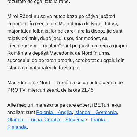
rezultate de egalitate la rând.
Mirel Rădoi nu se va putea baza pe câțiva jucători
importanți în meciul din Macedonia de Nord. Totuși,
majoritatea fotbaliștilor pe care-i are la dispoziție sunt
relativ odihniți, după jocul ușor, dar modest, cu
Liechtenstein. „Tricolorii” sunt pe poziția a treia a grupei.
România a depășit Macedonia de Nord în urma
succesului de pe teren propriu, coroborat cu egalul din
Islanda al naționalei de la Skopje.
Macedonia de Nord – România se va putea vedea pe
PRO TV, miercuri seară, de la ora 21.45.
Alte meciuri interesante pe care experții BETuri le-au
analizat sunt
Polonia – Anglia
,
Islanda – Germania
,
Olanda – Turcia
,
Croația – Slovenia
și
Franța –
Finlanda
.