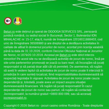
Beturi.ro
este deținut și operat de OGOOGA SERVICES SRL, persoană
juridică română, cu sediul social în București, Sector 1, Bulevardul ION
MIHALACHE nr. 15-17, etaj 8, număr de înregistrare J2016011888403, cod
unic de înregistrare 36506980 și are dreptul de a desfășura activitatea în
calitate de afiliat în domeniul jocurilor de noroc, acordat prin licența valabilă
până la data de 31.10.2026, conform Deciziei Oficiului Național al Jocurilor
de Noroc, nr.1879/20.10.2016. Accesul pe
Beturi.ro
este strict interzis
minorilor! Pe acest site nu se desfășoară activități de jocuri de noroc, însă pe
site-urile partenerilor promovați se joacă cu bani reali, vă încurajăm să jucați
responsabil și să pariați doar atât cât vă permiteți. De asemenea, vă rugăm
să aveți în vedere faptul că activitatea de jocuri de noroc poate fi interzisă în
jurisdicția în care sunteți localizat, fiind responsabilitatea dumneavoastră să
respectați legislația în vigoare. Activitatea de jocuri de noroc poate cauza
dependență și, totodată, poate avea un impact asupra situației
dumneavoastră financiare. Vă rugăm să jucați responsabil! În cazul
dependenței de jocuri de noroc sau pariuri, vă rugăm să contactați
Jocresponsabil, la numărul gratuit +0800 800 099, sau să accesați
jocresponsabil.ro
.
Copyright © 2026 Beturi.ro - jocuri casino online România - Toate drepturile