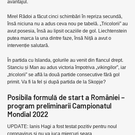
avantajul.
Mirel Rădoi a făcut cinci schimbări în repriza secundă,
însă niciuna nu a adus ceva nou pe tabelă. „Tricolorii” au
avut posesia, însă au lipsit ocaziile de gol. Liechtenstein
putea marca la una dintre faze, însă Niță a avut o
intervenție salutară.
În partida cu Islanda, golurile au venit din flancul drept.
Stanciu și Man au adus victoria împotriva „vikingilor”, iar
„tricolorii” se află la două partide consecutive fără gol
primit. Va fi la fel și după partida de la Skopje?
Posibila formulă de start a României –
program preliminarii Campionatul
Mondial 2022
UPDATE: Ianis Hagi a fost testat pozitiv pentru noul
coronavirus și nu va juca miercuri seara