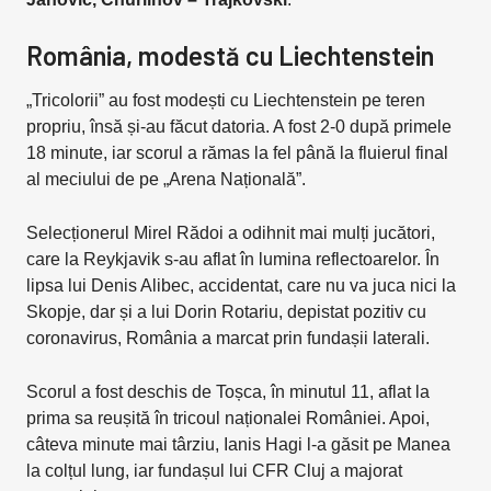
România, modestă cu Liechtenstein
„Tricolorii” au fost modești cu Liechtenstein pe teren
propriu, însă și-au făcut datoria. A fost 2-0 după primele
18 minute, iar scorul a rămas la fel până la fluierul final
al meciului de pe „Arena Națională”.
Selecționerul Mirel Rădoi a odihnit mai mulți jucători,
care la Reykjavik s-au aflat în lumina reflectoarelor. În
lipsa lui Denis Alibec, accidentat, care nu va juca nici la
Skopje, dar și a lui Dorin Rotariu, depistat pozitiv cu
coronavirus, România a marcat prin fundașii laterali.
Scorul a fost deschis de Toșca, în minutul 11, aflat la
prima sa reușită în tricoul naționalei României. Apoi,
câteva minute mai târziu, Ianis Hagi l-a găsit pe Manea
la colțul lung, iar fundașul lui CFR Cluj a majorat