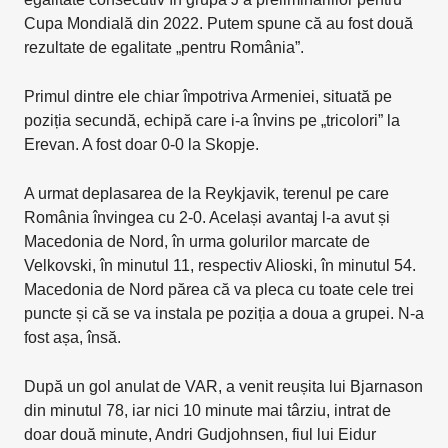
Cupa Mondială din 2022. Putem spune că au fost două
rezultate de egalitate „pentru România”.
Primul dintre ele chiar împotriva Armeniei, situată pe
poziția secundă, echipă care i-a învins pe „tricolori” la
Erevan. A fost doar 0-0 la Skopje.
A urmat deplasarea de la Reykjavik, terenul pe care
România învingea cu 2-0. Același avantaj l-a avut și
Macedonia de Nord, în urma golurilor marcate de
Velkovski, în minutul 11, respectiv Alioski, în minutul 54.
Macedonia de Nord părea că va pleca cu toate cele trei
puncte și că se va instala pe poziția a doua a grupei. N-a
fost așa, însă.
După un gol anulat de VAR, a venit reușita lui Bjarnason
din minutul 78, iar nici 10 minute mai târziu, intrat de
doar două minute, Andri Gudjohnsen, fiul lui Eidur