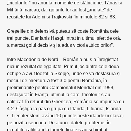
„tricolorilor” nu anunța momente de slăbiciune. Tănas și
Mihăilă marcau, dar golurile lor au fost „anulate” de
reușitele lui Ademi și Trajkovski, în minutele 82 și 83.
Greșelile din defensivă puteau să coste România cele
trei puncte. Dar Ianis Hasgi, intrat în ultimul sfert de oră,
a marcat golul decisiv și a adus victoria „tricolorilor”.
Între Macedonia de Nord – România nu s-a înregistrat
niciun rezultat de egalitate. Primul joc dintre cele două
echipe a avut loc tot la Skopje, unde se va desfășura și
meciul de miercuri. A fost 3-0 pentru România, în
preliminariile pentru Campionatul Mondial din 1998,
desfășurat în Franța, ultimul la care „tricolorii” s-au
calificat. În returul din Ghencea, România se impunea cu
4-2. Câștiga la pas o grupă cu Irlanda, Lituania, Islanda
și Liechtenstein, având 10 puncte peste irlandezii clasați
pe poziția seucndă. De atunci, datele problemei în
ecuațiile calificării la turnele finale s-au schimbat