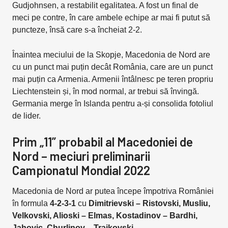
Gudjohnsen, a restabilit egalitatea. A fost un final de
meci pe contre, în care ambele echipe ar mai fi putut să
puncteze, însă care s-a încheiat 2-2.
Înaintea meciului de la Skopje, Macedonia de Nord are
cu un punct mai puțin decât România, care are un punct
mai puțin ca Armenia. Armenii întâlnesc pe teren propriu
Liechtenstein și, în mod normal, ar trebui să învingă.
Germania merge în Islanda pentru a-și consolida fotoliul
de lider.
Prim „11” probabil al Macedoniei de
Nord – meciuri preliminarii
Campionatul Mondial 2022
Macedonia de Nord ar putea începe împotriva României
în formula
4-2-3-1
cu
Dimitrievski – Ristovski, Musliu,
Velkovski, Alioski – Elmas, Kostadinov – Bardhi,
Jahovic, Churlinov – Trajkovski
.