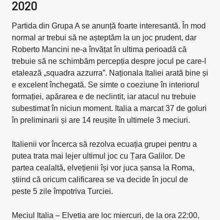
2020
Partida din Grupa A se anunță foarte interesantă. În mod
normal ar trebui să ne așteptăm la un joc prudent, dar
Roberto Mancini ne-a învățat în ultima perioadă că
trebuie să ne schimbăm percepția despre jocul pe care-l
etalează „squadra azzurra”. Naționala Italiei arată bine și
e excelent închegată. Se simte o coeziune în interiorul
formației, apărarea e de neclintit, iar atacul nu trebuie
subestimat în niciun moment. Italia a marcat 37 de goluri
în preliminarii și are 14 reușite în ultimele 3 meciuri.
Italienii vor încerca să rezolva ecuația grupei pentru a
putea trata mai lejer ultimul joc cu Țara Galilor. De
partea cealaltă, elvețienii își vor juca șansa la Roma,
știind că oricum calificarea se va decide în jocul de
peste 5 zile împotriva Turciei.
Meciul Italia – Elvetia are loc miercuri, de la ora 22:00,