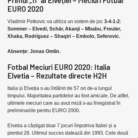
Primul „11” al Elveției – Meciuri Fotbal
EURO 2020
Vladimir Petkovic va utiliza un sistem de joc
3-4-1-2
:
Sommer – Elvedi, Schär, Akanji – Mbabu, Freuler,
Xhaka, Rodríguez – Shaqiri – Embolo, Seferovic.
Absențe: Jonas Omlin.
Fotbal Meciuri EURO 2020: Italia
Elvetia – Rezultate directe H2H
Italia și Elveția s-au întâlnit de 57 ori de-a lungul
timpului. Majoritatea partidelor au fost amicale. De altfel,
ultimele meciuri care au avut miză s-au înregistrat în
preliminariile pentru EURO 2000.
Elvetia a câștigat doar 7 jocuri împotriva Italiei și a
pierdut 28. Ultimul succes datează din 1993. Cele două