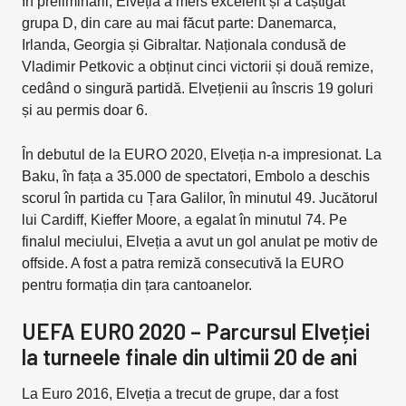
În preliminarii, Elveția a mers excelent și a câștigat
grupa D, din care au mai făcut parte: Danemarca,
Irlanda, Georgia și Gibraltar. Naționala condusă de
Vladimir Petkovic a obținut cinci victorii și două remize,
cedând o singură partidă. Elvețienii au înscris 19 goluri
și au permis doar 6.
În debutul de la EURO 2020, Elveția n-a impresionat. La
Baku, în fața a 35.000 de spectatori, Embolo a deschis
scorul în partida cu Țara Galilor, în minutul 49. Jucătorul
lui Cardiff, Kieffer Moore, a egalat în minutul 74. Pe
finalul meciului, Elveția a avut un gol anulat pe motiv de
offside. A fost a patra remiză consecutivă la EURO
pentru formația din țara cantoanelor.
UEFA EURO 2020 – Parcursul Elveției
la turneele finale din ultimii 20 de ani
La Euro 2016, Elveția a trecut de grupe, dar a fost