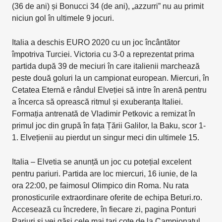
(36 de ani) și Bonucci 34 (de ani), „azzurri” nu au primit
niciun gol în ultimele 9 jocuri.
Italia a deschis EURO 2020 cu un joc încântător
împotriva Turciei. Victoria cu 3-0 a reprezentat prima
partida după 39 de meciuri în care italienii marchează
peste două goluri la un campionat european. Miercuri, în
Cetatea Eternă e rândul Elveției să intre în arenă pentru
a încerca să oprească ritmul și exuberanța Italiei.
Formația antrenată de Vladimir Petkovic a remizat în
primul joc din grupă în fața Țării Galilor, la Baku, scor 1-
1. Elvețienii au pierdut un singur meci din ultimele 15.
Italia – Elvetia se anunță un joc cu potețial excelent
pentru pariuri. Partida are loc miercuri, 16 iunie, de la
ora 22:00, pe faimosul Olimpico din Roma. Nu rata
pronosticurile extraordinare oferite de echipa Beturi.ro.
Accesează cu încredere, în fiecare zi, pagina Ponturi
Pariuri și vei găsi cele mai tari cote de la Campionatul