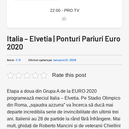
22:00 - PRO TV
Italia – Elvetia | Ponturi Pariuri Euro
2020
Autor:
C.R.
Ultimul update pe:
ianuarie 21, 2026
Rate this post
Etapa a doua din Grupa A de la EURO 2020
programează meciul Italia – Elvetia. Pe Stadio Olimpico
din Roma, „sqaudra azzurra” va încerca să ducă mai
departe incredibila serie de invincibilitate din ultimii trei
ani. Italienii au 28 de partide la rând fără înfrângere. Mai
mult, ghidați de Roberto Mancini și de veteranii Chiellini