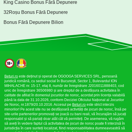
King Casino Bonus Fără Depunere
32Roșu Bonus Fără Depunere
Bonus Fără Depunere Bilion
Beturi.ro
este deținut și operat de OGOOGA SERVICES SRL, persoană
juridică română, cu sediul social în București, Sector 1, Bulevardul ION
MIHALACHE nr. 15-17, etaj 8, număr de înregistrare J2016011888403, cod
unic de înregistrare 36506980 și are dreptul de a desfășura activitatea în
calitate de afiliat în domeniul jocurilor de noroc, acordat prin licența valabilă
până la data de 31.10.2026, conform Deciziei Oficiului Național al Jocurilor
de Noroc, nr.1879/20.10.2016. Accesul pe
Beturi.ro
este strict interzis
minorilor! Pe acest site nu se desfășoară activități de jocuri de noroc, însă pe
site-urile partenerilor promovați se joacă cu bani reali, vă încurajăm să jucați
responsabil și să pariați doar atât cât vă permiteți. De asemenea, vă rugăm
să aveți în vedere faptul că activitatea de jocuri de noroc poate fi interzisă în
jurisdicția în care sunteți localizat, fiind responsabilitatea dumneavoastră să