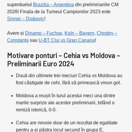
superduelul
Brazilia – Argentina
din preliminariile CM
2026! Finala de la Turneul Campionilor 2023 este
Sinner – Djokovic
!
Avem și
Dinamo – Fuchse
,
Koln – Bayern
,
Chrobry –
Constanța
sau
U-BT Cluj vs Gran Canaria
!
Motivare ponturi – Cehia vs Moldova –
Preliminarii Euro 2024
Două din ultimele trei meciuri Cehia vs Moldova au
fost câștigate de cehi, fără să primească vreun gol.
Moldova a reușit în turul acestui meci una dintre
marile surprize ale acestor preliminarii, bifând o
remiză istorică, 0-0.
Cehia are nevoie doar de un rezultat de egalitate
pentru a-și păstra locul secund în grupa E.