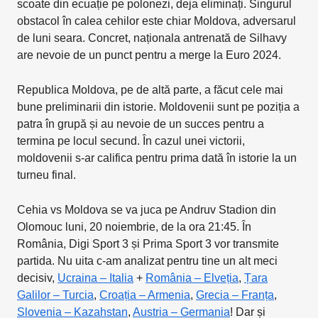
scoate din ecuație pe polonezi, deja eliminați. Singurul
obstacol în calea cehilor este chiar Moldova, adversarul
de luni seara. Concret, naționala antrenată de Silhavy
are nevoie de un punct pentru a merge la Euro 2024.
Republica Moldova, pe de altă parte, a făcut cele mai
bune preliminarii din istorie. Moldovenii sunt pe poziția a
patra în grupă și au nevoie de un succes pentru a
termina pe locul secund. În cazul unei victorii,
moldovenii s-ar califica pentru prima dată în istorie la un
turneu final.
Cehia vs Moldova se va juca pe Andruv Stadion din
Olomouc luni, 20 noiembrie, de la ora 21:45. În
România, Digi Sport 3 și Prima Sport 3 vor transmite
partida. Nu uita c-am analizat pentru tine un alt meci
decisiv,
Ucraina – Italia
+
România – Elveția
,
Țara
Galilor – Turcia
,
Croația – Armenia
,
Grecia – Franța
,
Slovenia – Kazahstan
,
Austria – Germania
! Dar și