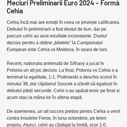
Meciuri Preliminarii Euro 2024 – Formă
Cehia
Cehia încă mai are emoții în ceea ce privește calificarea.
Debutul în preliminarii a fost destul de bun, dar pe
parcurs cehii au avut rezultate inconstante. Duelul
decisiv pentru a obține „biletele” la Campionatul
European este Cehia vs Moldova, în seara de luni.
Recent, naționala antrenată de Silhavy a jucat în
Polonia un alt joc decisiv. La final, Polonia vs Cehia s-a
terminat la egalitate, 1-1. Piotrowski a deschis scorul în
minutul 38, dar căpitanul Soucek a izbutit să egaleze în
debutul părții secunde. Cehii s-au apărat eroic pe final și
acum stau la mâna lor în ultima etapă.
De asemenea, un alt succes prețios pentru Cehia a venit
contra Insulelor Feroe, în luna octombrie, pe teren
propriu. Atunci, cehii au câștigat la limită, scor 1-0.