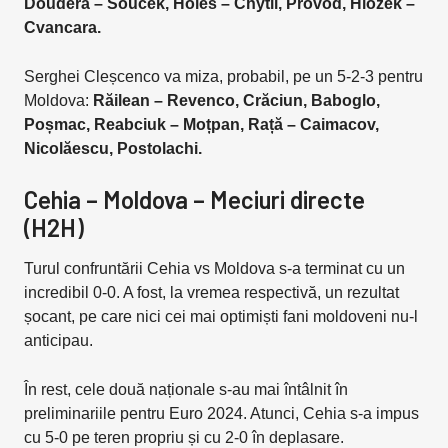
Doudera – Soucek, Holes – Chytil, Provod, Hlozek –
Cvancara.
Serghei Cleșcenco va miza, probabil, pe un 5-2-3 pentru
Moldova:
Răilean – Revenco, Crăciun, Baboglo,
Poșmac, Reabciuk – Moțpan, Rață – Caimacov,
Nicolăescu, Postolachi.
Cehia – Moldova – Meciuri directe
(H2H)
Turul confruntării Cehia vs Moldova s-a terminat cu un
incredibil 0-0. A fost, la vremea respectivă, un rezultat
șocant, pe care nici cei mai optimiști fani moldoveni nu-l
anticipau.
În rest, cele două naționale s-au mai întâlnit în
preliminariile pentru Euro 2024. Atunci, Cehia s-a impus
cu 5-0 pe teren propriu și cu 2-0 în deplasare.