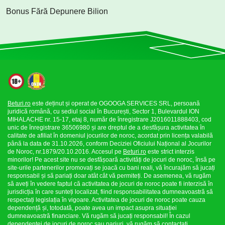
Bonus Fără Depunere Bilion
Beturi.ro
este deținut și operat de OGOOGA SERVICES SRL, persoană
juridică română, cu sediul social în București, Sector 1, Bulevardul ION
MIHALACHE nr. 15-17, etaj 8, număr de înregistrare J2016011888403, cod
unic de înregistrare 36506980 și are dreptul de a desfășura activitatea în
calitate de afiliat în domeniul jocurilor de noroc, acordat prin licența valabilă
până la data de 31.10.2026, conform Deciziei Oficiului Național al Jocurilor
de Noroc, nr.1879/20.10.2016. Accesul pe
Beturi.ro
este strict interzis
minorilor! Pe acest site nu se desfășoară activități de jocuri de noroc, însă pe
site-urile partenerilor promovați se joacă cu bani reali, vă încurajăm să jucați
responsabil și să pariați doar atât cât vă permiteți. De asemenea, vă rugăm
să aveți în vedere faptul că activitatea de jocuri de noroc poate fi interzisă în
jurisdicția în care sunteți localizat, fiind responsabilitatea dumneavoastră să
respectați legislația în vigoare. Activitatea de jocuri de noroc poate cauza
dependență și, totodată, poate avea un impact asupra situației
dumneavoastră financiare. Vă rugăm să jucați responsabil! În cazul
dependenței de jocuri de noroc sau pariuri, vă rugăm să contactați