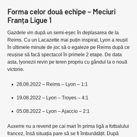
Forma celor două echipe – Meciuri
Franța Ligue 1
Gazdele vin după un semi-eșec în deplasarea de la
Reims. Cu un Lacazette mai puțin inspirat, Lyon a reușit
în ultimele minute de joc să o egaleze pe Reims după ce
reușise să facă spectacol în primele 2 etape. De data
asta, lyonezii revin pe teren propriu cu gândul la o nouă
victorie.
28.08.2022 – Reims – Lyon – 1:1
19.08.2022 – Lyon – Troyes – 4:1
05.08.2022 – Lyon – Ajaccio – 2:1
Auxerre nu a revenit pe cai mari în prima ligă a fotbalului
francez, însă situația pare să se fi îmbunătățit. După