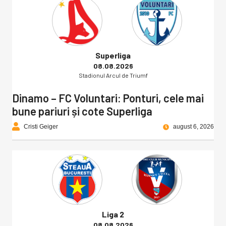
Superliga
08.08.2026
Stadionul Arcul de Triumf
Dinamo – FC Voluntari: Ponturi, cele mai
bune pariuri și cote Superliga
Cristi Geiger
august 6, 2026
Liga 2
08.08.2026