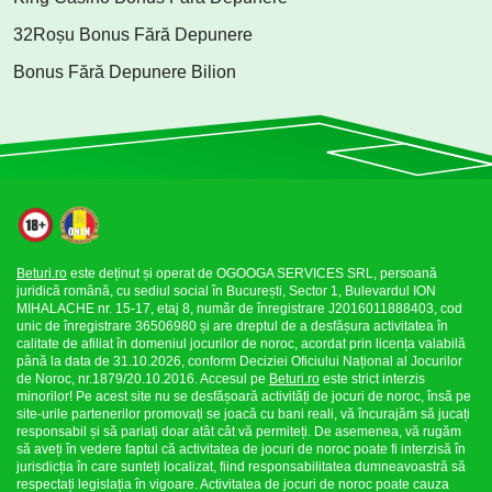
32Roșu Bonus Fără Depunere
Bonus Fără Depunere Bilion
Beturi.ro
este deținut și operat de OGOOGA SERVICES SRL, persoană
juridică română, cu sediul social în București, Sector 1, Bulevardul ION
MIHALACHE nr. 15-17, etaj 8, număr de înregistrare J2016011888403, cod
unic de înregistrare 36506980 și are dreptul de a desfășura activitatea în
calitate de afiliat în domeniul jocurilor de noroc, acordat prin licența valabilă
până la data de 31.10.2026, conform Deciziei Oficiului Național al Jocurilor
de Noroc, nr.1879/20.10.2016. Accesul pe
Beturi.ro
este strict interzis
minorilor! Pe acest site nu se desfășoară activități de jocuri de noroc, însă pe
site-urile partenerilor promovați se joacă cu bani reali, vă încurajăm să jucați
responsabil și să pariați doar atât cât vă permiteți. De asemenea, vă rugăm
să aveți în vedere faptul că activitatea de jocuri de noroc poate fi interzisă în
jurisdicția în care sunteți localizat, fiind responsabilitatea dumneavoastră să
respectați legislația în vigoare. Activitatea de jocuri de noroc poate cauza