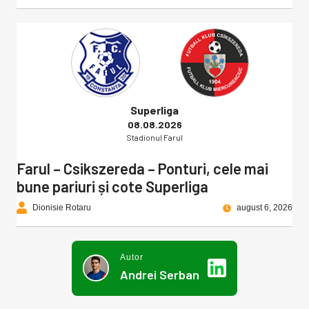
Superliga
08.08.2026
Stadionul Farul
Farul – Csikszereda – Ponturi, cele mai
bune pariuri și cote Superliga
Dionisie Rotaru
august 6, 2026
Autor
Andrei Serban