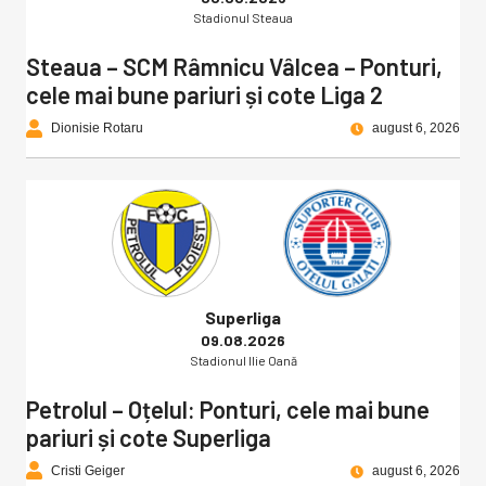
Stadionul Steaua
Steaua – SCM Râmnicu Vâlcea – Ponturi,
cele mai bune pariuri și cote Liga 2
Dionisie Rotaru
august 6, 2026
Superliga
09.08.2026
Stadionul Ilie Oană
Petrolul – Oțelul: Ponturi, cele mai bune
pariuri și cote Superliga
Cristi Geiger
august 6, 2026