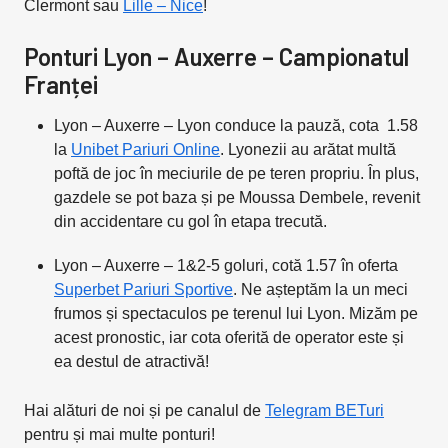
Clermont sau
Lille – Nice
!
Ponturi Lyon – Auxerre – Campionatul
Franței
Lyon – Auxerre – Lyon conduce la pauză, cota 1.58
la
Unibet Pariuri Online
. Lyonezii au arătat multă
poftă de joc în meciurile de pe teren propriu. În plus,
gazdele se pot baza și pe Moussa Dembele, revenit
din accidentare cu gol în etapa trecută.
Lyon – Auxerre – 1&2-5 goluri, cotă 1.57 în oferta
Superbet Pariuri Sportive
. Ne așteptăm la un meci
frumos și spectaculos pe terenul lui Lyon. Mizăm pe
acest pronostic, iar cota oferită de operator este și
ea destul de atractivă!
Hai alături de noi și pe canalul de
Telegram BETuri
pentru și mai multe ponturi!