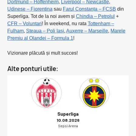
Dortmund – Hoffenheim
,
Liverpool – Newcastle
,
Udinese – Fiorentina
sau
Farul Constanța – FCSB
din
Superliga. Tot de la noi avem și
Chindia – Petrolul
+
CFR – Voluntari
! În weekend, nu rata
Tottenham –
Fulham
,
Steaua – Poli Iași
,
Auxerre – Marseille
,
Marele
Premiu al Olandei – Formula 1
!
Vizionare plăcută și mult succes!
Alte ponturi utile:
Superliga
10.08.2026
Sepsi Arena