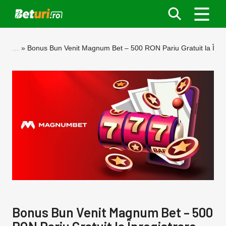
…
Bonus Bun Venit Magnum Bet – 500 RON Pariu Gratuit la Înreg
Bonus Bun Venit Magnum Bet – 500