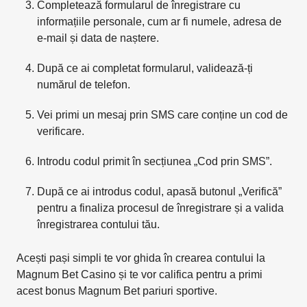
Completează formularul de înregistrare cu
informațiile personale, cum ar fi numele, adresa de
e-mail și data de naștere.
După ce ai completat formularul, validează-ți
numărul de telefon.
Vei primi un mesaj prin SMS care conține un cod de
verificare.
Introdu codul primit în secțiunea „Cod prin SMS”.
După ce ai introdus codul, apasă butonul „Verifică”
pentru a finaliza procesul de înregistrare și a valida
înregistrarea contului tău.
Acești pași simpli te vor ghida în crearea contului la
Magnum Bet Casino și te vor califica pentru a primi
acest bonus Magnum Bet pariuri sportive.