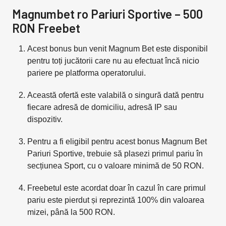
Magnumbet ro Pariuri Sportive – 500
RON Freebet
Acest bonus bun venit Magnum Bet este disponibil
pentru toți jucătorii care nu au efectuat încă nicio
pariere pe platforma operatorului.
Această ofertă este valabilă o singură dată pentru
fiecare adresă de domiciliu, adresă IP sau
dispozitiv.
Pentru a fi eligibil pentru acest bonus Magnum Bet
Pariuri Sportive, trebuie să plasezi primul pariu în
secțiunea Sport, cu o valoare minimă de 50 RON.
Freebetul este acordat doar în cazul în care primul
pariu este pierdut și reprezintă 100% din valoarea
mizei, până la 500 RON.