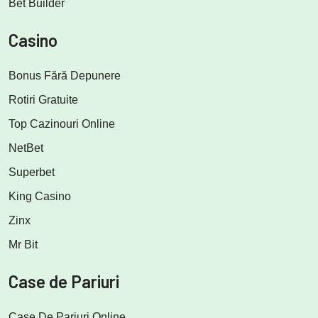
Bet Builder
Casino
Bonus Fără Depunere
Rotiri Gratuite
Top Cazinouri Online
NetBet
Superbet
King Casino
Zinx
Mr Bit
Case de Pariuri
Case De Pariuri Online