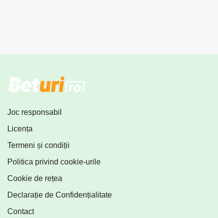
Joc responsabil
Licența
Termeni și condiții
Politica privind cookie-urile
Cookie de rețea
Declarație de Confidențialitate
Contact