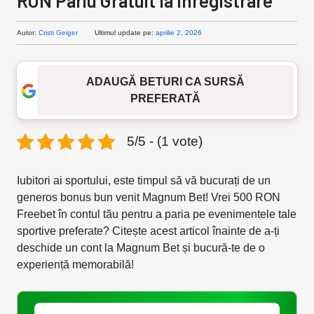
RON Pariu Gratuit la Înregistrare
Autor:
Cristi Geiger
Ultimul update pe:
aprilie 2, 2026
ADAUGĂ BETURI CA SURSĂ
PREFERATĂ
5/5 - (1 vote)
Iubitori ai sportului, este timpul să vă bucurați de un
generos bonus bun venit Magnum Bet! Vrei 500 RON
Freebet în contul tău pentru a paria pe evenimentele tale
sportive preferate? Citește acest articol înainte de a-ți
deschide un cont la Magnum Bet și bucură-te de o
experiență memorabilă!