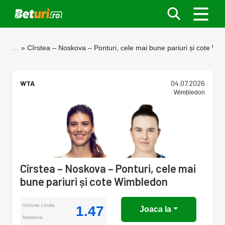
…
Cîrstea – Noskova – Ponturi, cele mai bune pariuri și cote Wi
WTA
04.07.2026
Wimbledon
Cîrstea – Noskova – Ponturi, cele mai
bune pariuri și cote Wimbledon
Victorie Linda
1.47
Joaca la
Noskova