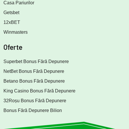
Casa Pariurilor
Getsbet
12xBET
Winmasters
Oferte
Superbet Bonus Fără Depunere
NetBet Bonus Fără Depunere
Betano Bonus Fără Depunere
King Casino Bonus Fără Depunere
32Roșu Bonus Fără Depunere
Bonus Fără Depunere Bilion