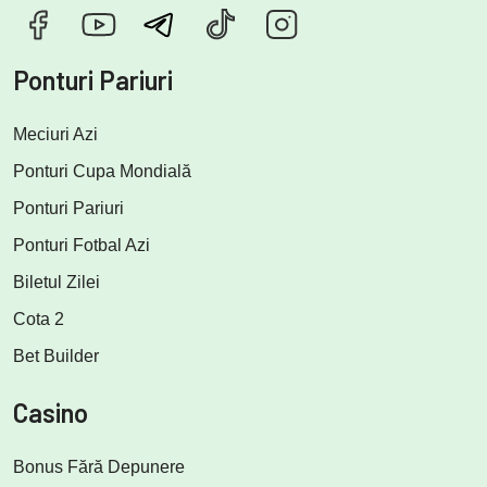
Ponturi Pariuri
Meciuri Azi
Ponturi Cupa Mondială
Ponturi Pariuri
Ponturi Fotbal Azi
Biletul Zilei
Cota 2
Bet Builder
Casino
Bonus Fără Depunere