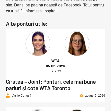
site. Dar și pe pagina noastră de Facebook. Totul pentru
ca tu să fii informat și inspirat!
Alte ponturi utile:
WTA
05.08.2026
Toronto
Cîrstea – Joint: Ponturi, cele mai bune
pariuri și cote WTA Toronto
Vasile Cenușă
august 5, 2026