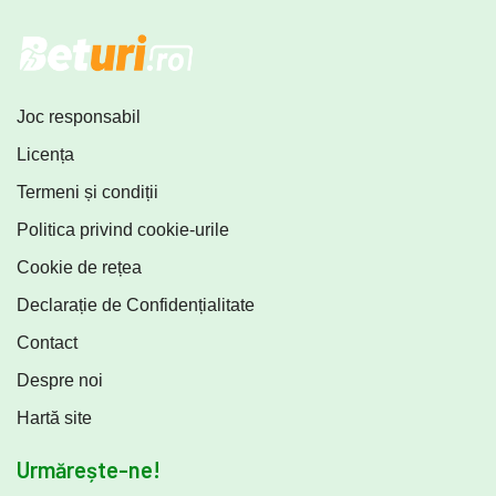
Joc responsabil
Licența
Termeni și condiții
Politica privind cookie-urile
Cookie de rețea
Declarație de Confidențialitate
Contact
Despre noi
Hartă site
Urmărește-ne!