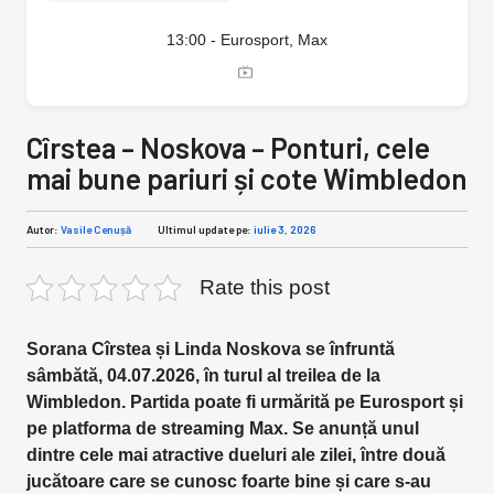
13:00 - Eurosport, Max
Cîrstea – Noskova – Ponturi, cele
mai bune pariuri și cote Wimbledon
Autor:
Vasile Cenușă
Ultimul update pe:
iulie 3, 2026
Rate this post
Sorana Cîrstea și Linda Noskova se înfruntă
sâmbătă, 04.07.2026, în turul al treilea de la
Wimbledon. Partida poate fi urmărită pe Eurosport și
pe platforma de streaming Max. Se anunță unul
dintre cele mai atractive dueluri ale zilei, între două
jucătoare care se cunosc foarte bine și care s-au