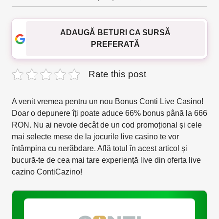
ADAUGĂ BETURI CA SURSĂ
PREFERATĂ
Rate this post
A venit vremea pentru un nou Bonus Conti Live Casino!
Doar o depunere îți poate aduce 66% bonus până la 666
RON. Nu ai nevoie decât de un cod promoțional și cele
mai selecte mese de la jocurile live casino te vor
întâmpina cu nerăbdare. Află totul în acest articol și
bucură-te de cea mai tare experiență live din oferta live
cazino ContiCazino!