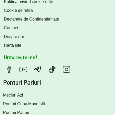
Politica privind cookie-urile
Cookie de rețea
Declarație de Confidențialitate
Contact
Despre noi
Hartă site
Urmărește-ne!
Ponturi Pariuri
Meciuri Azi
Ponturi Cupa Mondială
Ponturi Pariuri