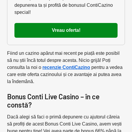
depunerea ta și profită de bonusul ContiCazino
special!
Vreau oferta!
Fiind un cazino apărut mai recent pe piață este posibil
să nu știi încă totul despre acesta. Nicio grijă! Poți
consulta la noi o
recenzie ContiCazino
pentru a vedea
care este oferta cazinoului și ce avantaje ai putea avea
la îndemână.
Bonus Conti Live Casino – în ce
constă?
Dacă alegi să faci o primă depunere cu ajutorul căreia
să profiți de acest Bonus Conti Live Casino, avem vești
bune pentru tine! Vei avea parte de bonus 66% până la