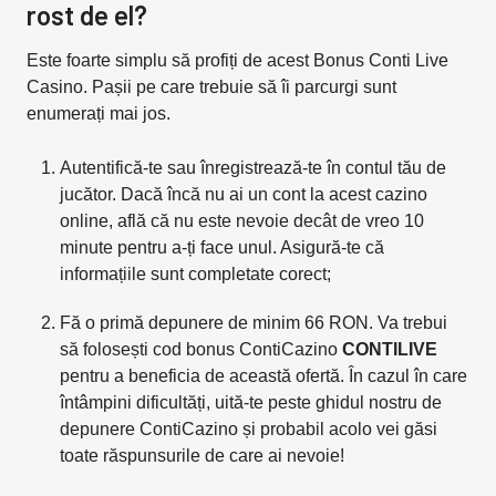
rost de el?
Este foarte simplu să profiți de acest Bonus Conti Live
Casino. Pașii pe care trebuie să îi parcurgi sunt
enumerați mai jos.
Autentifică-te sau înregistrează-te în contul tău de
jucător. Dacă încă nu ai un cont la acest cazino
online, află că nu este nevoie decât de vreo 10
minute pentru a-ți face unul. Asigură-te că
informațiile sunt completate corect;
Fă o primă depunere de minim 66 RON. Va trebui
să folosești cod bonus ContiCazino
CONTILIVE
pentru a beneficia de această ofertă. În cazul în care
întâmpini dificultăți, uită-te peste ghidul nostru de
depunere ContiCazino și probabil acolo vei găsi
toate răspunsurile de care ai nevoie!