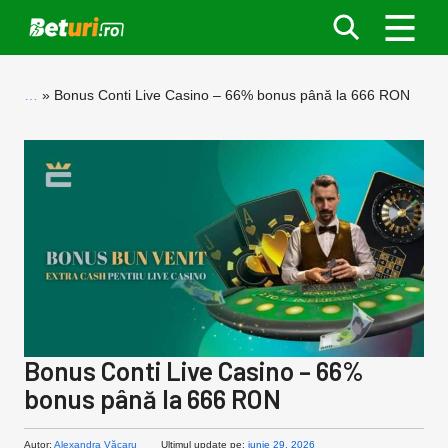
…
Bonus Conti Live Casino – 66% bonus până la 666 RON
Bonus Conti Live Casino – 66%
bonus până la 666 RON
Autor:
Alexandra Văcaru
Ultimul update pe:
iunie 29, 2026