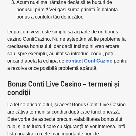
Acum nu-ți mai rămâne decât să te bucuri de
bonusul primit! Vei găsi suma primită în balanța
bonus a contului tău de jucător.
După cum vezi, este simplu să ai parte de un bonus
cazino ContiCazino. Nu ne așteptăm să fie probleme la
creditarea bonusului, dar dacă întâmpini vreo eroare
sau, spre exemplu, ai uitat să introduci codul, poți
oricând apela la echipa de
contact ContiCazino
pentru
a rezolva orice posibilă problemă apărută.
Bonus Conti Live Casino – termeni și
condiții
La fel ca oricare altul, și acest Bonus Conti Live Casino
are câțiva termeni și condiții după care funcționează.
Este vorba de aspecte precum valabilitatea bonusului,
rulaj și alte lucruri care cu siguranță te vor interesa. Iată
lista noastră cu cele mai importante puncte: