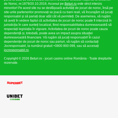
de Noroc, nr.1879/20.10.2016. Accesul pe
Beturi.ro
este strict interzis
minorilor! Pe acest site nu se desfășoară activități de jocuri de noroc, însă pe
site-urile partenerilor promovați se joacă cu bani reali, vă încurajăm să jucați
responsabil și să pariați doar atât cât vă permiteți. De asemenea, vă rugăm
să aveți în vedere faptul că activitatea de jocuri de noroc poate fi interzisă în
jurisdicția în care sunteți localizat, fiind responsabilitatea dumneavoastră să
respectați legislația în vigoare. Activitatea de jocuri de noroc poate cauza
dependență și, totodată, poate avea un impact asupra situației
dumneavoastră financiare. Vă rugăm să jucați responsabil! În cazul
dependenței de jocuri de noroc sau pariuri, vă rugăm să contactați
Jocresponsabil, la numărul gratuit +0800 800 099, sau să accesați
jocresponsabil.ro
.
Copyright © 2026 Beturi.ro - jocuri casino online România - Toate drepturile
rezervate.