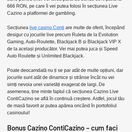
666 RON, pe care îi vei putea folosi în secțiunea Live
Cazino a platformei de gambling.
Secțiunea
live casino Conti
are multe de oferit, începând
desigur cu jocurile live precum Ruleta de la Evolution
Gaming, Auto-Roulette, Blackjack B și Blackjack VIP X
de la același producător. Vei mai putea juca și Speed
Auto Roulette și Unlimited Blackjack.
Poate deocamdată nu ți se par atât de multe opțiuni, dar
jocurile sunt atât de dinamice și strânse încât nu vei
simți nevoia unei varietăți exagerat de largi. De
asemenea, ține minte faptul că secțiunea Cazino Live
ContiCazino se află în continuă creștere. Astfel, jocul tău
de masă favorit ar putea apărea oricând în portofoliul
casinoului!
Bonus Cazino ContiCazino – cum faci