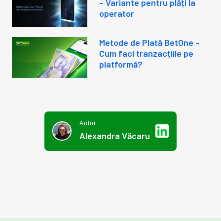
– Variante pentru plăți la
operator
Metode de Plată BetOne –
Cum faci tranzacțiile pe
platformă?
Autor
Alexandra Văcaru