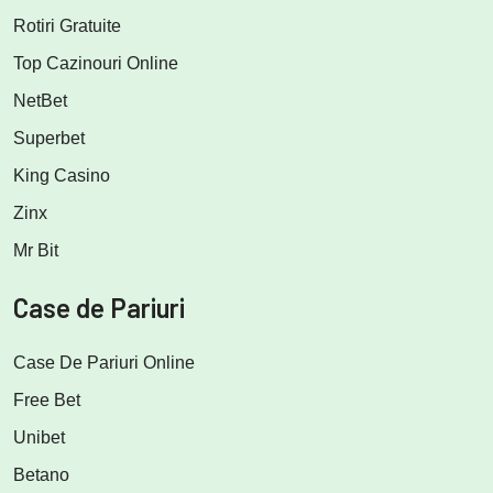
Rotiri Gratuite
Top Cazinouri Online
NetBet
Superbet
King Casino
Zinx
Mr Bit
Case de Pariuri
Case De Pariuri Online
Free Bet
Unibet
Betano