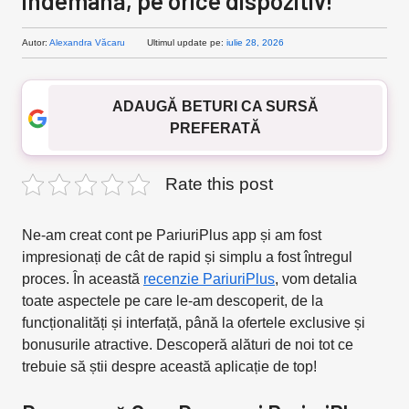
îndemână, pe orice dispozitiv!
Autor:
Alexandra Văcaru
Ultimul update pe:
iulie 28, 2026
ADAUGĂ BETURI CA SURSĂ
PREFERATĂ
Rate this post
Ne-am creat cont pe PariuriPlus app și am fost
impresionați de cât de rapid și simplu a fost întregul
proces. În această
recenzie PariuriPlus
, vom detalia
toate aspectele pe care le-am descoperit, de la
funcționalități și interfață, până la ofertele exclusive și
bonusurile atractive. Descoperă alături de noi tot ce
trebuie să știi despre această aplicație de top!