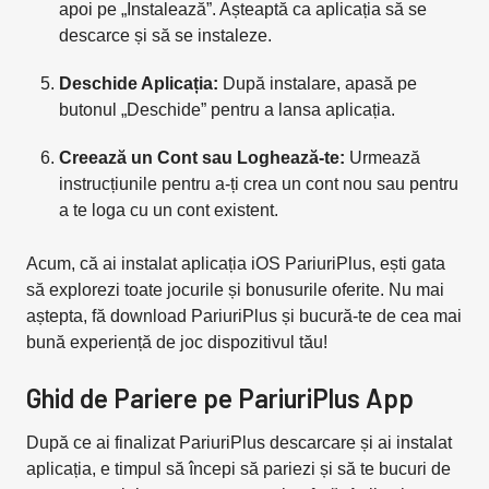
apoi pe „Instalează”. Așteaptă ca aplicația să se
descarce și să se instaleze.
Deschide Aplicația:
După instalare, apasă pe
butonul „Deschide” pentru a lansa aplicația.
Creează un Cont sau Loghează-te:
Urmează
instrucțiunile pentru a-ți crea un cont nou sau pentru
a te loga cu un cont existent.
Acum, că ai instalat aplicația iOS PariuriPlus, ești gata
să explorezi toate jocurile și bonusurile oferite. Nu mai
aștepta, fă download PariuriPlus și bucură-te de cea mai
bună experiență de joc dispozitivul tău!
Ghid de Pariere pe PariuriPlus App
După ce ai finalizat PariuriPlus descarcare și ai instalat
aplicația, e timpul să începi să pariezi și să te bucuri de