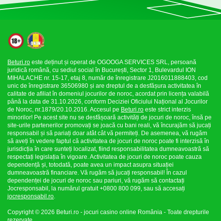
Beturi.ro
este deținut și operat de OGOOGA SERVICES SRL, persoană
juridică română, cu sediul social în București, Sector 1, Bulevardul ION
MIHALACHE nr. 15-17, etaj 8, număr de înregistrare J2016011888403, cod
unic de înregistrare 36506980 și are dreptul de a desfășura activitatea în
calitate de afiliat în domeniul jocurilor de noroc, acordat prin licența valabilă
până la data de 31.10.2026, conform Deciziei Oficiului Național al Jocurilor
de Noroc, nr.1879/20.10.2016. Accesul pe
Beturi.ro
este strict interzis
minorilor! Pe acest site nu se desfășoară activități de jocuri de noroc, însă pe
site-urile partenerilor promovați se joacă cu bani reali, vă încurajăm să jucați
responsabil și să pariați doar atât cât vă permiteți. De asemenea, vă rugăm
să aveți în vedere faptul că activitatea de jocuri de noroc poate fi interzisă în
jurisdicția în care sunteți localizat, fiind responsabilitatea dumneavoastră să
respectați legislația în vigoare. Activitatea de jocuri de noroc poate cauza
dependență și, totodată, poate avea un impact asupra situației
dumneavoastră financiare. Vă rugăm să jucați responsabil! În cazul
dependenței de jocuri de noroc sau pariuri, vă rugăm să contactați
Jocresponsabil, la numărul gratuit +0800 800 099, sau să accesați
jocresponsabil.ro
.
Copyright © 2026 Beturi.ro - jocuri casino online România - Toate drepturile
rezervate.