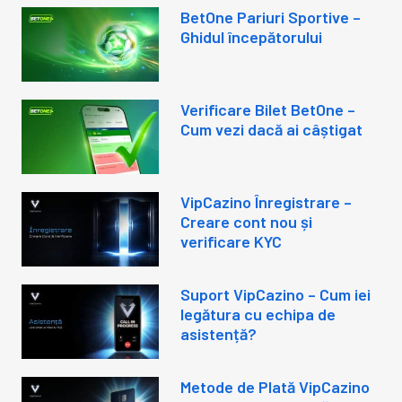
BetOne Pariuri Sportive –
Ghidul începătorului
Verificare Bilet BetOne –
Cum vezi dacă ai câștigat
VipCazino Înregistrare –
Creare cont nou și
verificare KYC
Suport VipCazino – Cum iei
legătura cu echipa de
asistență?
Metode de Plată VipCazino