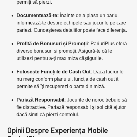
permiți să pierzi.
Documentează-te:
Înainte de a plasa un pariu,
informează-te despre echipele sau jocurile pe care
pariezi. Cunoașterea detaliilor poate face diferența.
Profită de Bonusuri și Promoții:
PariuriPlus oferă
diverse bonusuri și promoții. Asigură-te că le
utilizezi pentru a-ți maximiza câștigurile.
Folosește Funcțiile de Cash Out:
Dacă lucrurile
nu merg conform planului, funcția de cash out îți
permite să îți recuperezi o parte din miză.
Pariază Responsabil:
Jocurile de noroc trebuie să
fie distractive. Pariază responsabil și solicită ajutor
dacă simți că pierzi controlul.
Opinii Despre Experiența Mobile